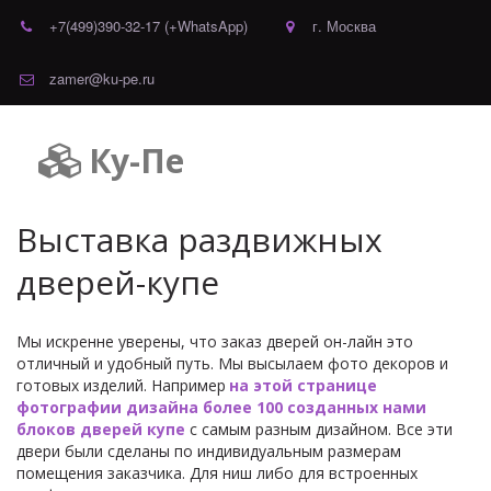
+7(499)390-32-17 (+WhatsApp)
г. Москва
zamer@ku-pe.ru
Ку-Пе
Выставка раздвижных 
дверей-купе
Мы искренне уверены, что заказ дверей он-лайн это 
отличный и удобный путь. Мы высылаем фото декоров и 
готовых изделий. Например 
на этой странице 
фотографии дизайна более 100 созданных нами 
блоков дверей купе
 с самым разным дизайном. Все эти 
двери были сделаны по индивидуальным размерам 
помещения заказчика. Для ниш либо для встроенных 